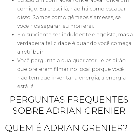
Eu sou um com Nova York e Nova York é um
comigo. Eu cresci lá; não há como escapar
disso. Somos como gêmeos siameses, se
você nos separar, eu morrerei.
É o suficiente ser indulgente e egoísta, mas a
verdadeira felicidade é quando você começa
a retribuir.
Você pergunta a qualquer ator - eles dirão
que preferem filmar no local porque você
não tem que inventar a energia, a energia
está lá.
PERGUNTAS FREQUENTES
SOBRE ADRIAN GRENIER
QUEM É ADRIAN GRENIER?