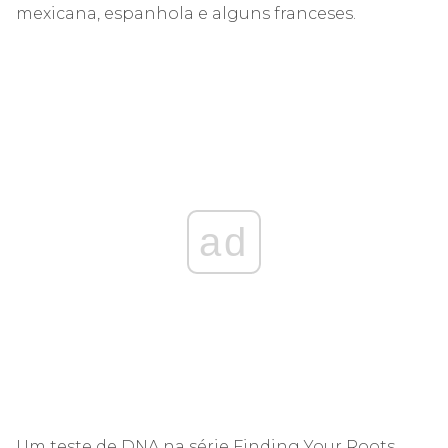
mexicana, espanhola e alguns franceses.
ad
Um teste de DNA na série Finding Your Roots