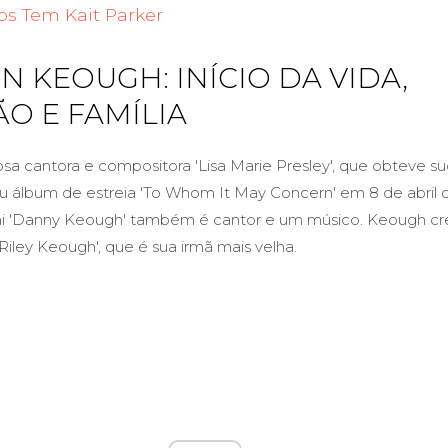
s Tem Kait Parker
N KEOUGH: INÍCIO DA VIDA,
O E FAMÍLIA
osa cantora e compositora 'Lisa Marie Presley', que obteve s
 álbum de estreia 'To Whom It May Concern' em 8 de abril 
pai 'Danny Keough' também é cantor e um músico. Keough c
 Riley Keough', que é sua irmã mais velha.