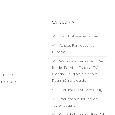
CATEGORIA
Twitch streamer ao vivo
Atrizes Famosas Na
Europa
Waihiga Mwaura Bio, Wiki,
Idade, Família, Esposa, TV
Cidadã, Religião, Salário e
anismo.
Patrimônio Líquido
início de
Fortuna de Steven Seagal
Patrimônio líquido de
Taylor Lautner
Criselda Kananda Bio, Wiki,