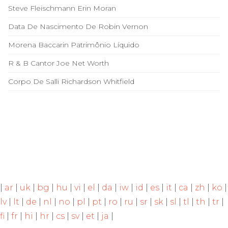
Steve Fleischmann Erin Moran
Data De Nascimento De Robin Vernon
Morena Baccarin Patrimônio Líquido
R & B Cantor Joe Net Worth
Corpo De Salli Richardson Whitfield
|
ar
|
uk
|
bg
|
hu
|
vi
|
el
|
da
|
iw
|
id
|
es
|
it
|
ca
|
zh
|
ko
|
lv
|
lt
|
de
|
nl
|
no
|
pl
|
pt
|
ro
|
ru
|
sr
|
sk
|
sl
|
tl
|
th
|
tr
|
fi
|
fr
|
hi
|
hr
|
cs
|
sv
|
et
|
ja
|