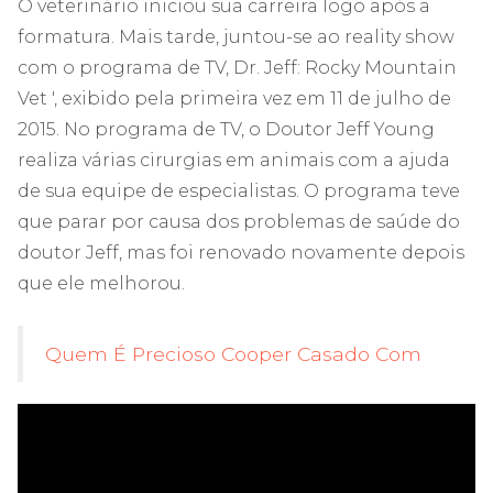
O veterinário iniciou sua carreira logo após a
formatura. Mais tarde, juntou-se ao reality show
com o programa de TV, Dr. Jeff: Rocky Mountain
Vet ', exibido pela primeira vez em 11 de julho de
2015. No programa de TV, o Doutor Jeff Young
realiza várias cirurgias em animais com a ajuda
de sua equipe de especialistas. O programa teve
que parar por causa dos problemas de saúde do
doutor Jeff, mas foi renovado novamente depois
que ele melhorou.
Quem É Precioso Cooper Casado Com