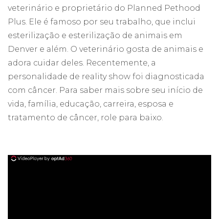
veterinário e proprietário do Planned Pethood
Plus. Ele é famoso por seu trabalho, que inclui
esterilização e esterilização de animais em
Denver e além. O veterinário gosta de animais e
adora cuidar deles. Recentemente, a
personalidade de reality show foi diagnosticada
com câncer. Para saber mais sobre seu início de
vida, família, educação, carreira, esposa e
tratamento de câncer, role para baixo.
ad