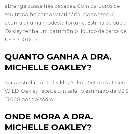
abrange quase três décadas. Com os lucros de
seu trabalho como veterinária, ela conseguiu
acumular uma modesta fortuna. Estima-se que a
Oakley tenha um patrimônio líquido de cerca de
US $ 700.000.
QUANTO GANHA A DRA.
MICHELLE OAKLEY?
Ser a estrela do Dr. Oakley Yukon Vet do Nat Geo
WILD. Oakley recebe um salário estimado de US $
15.000 por episódio.
ONDE MORA A DRA.
MICHELLE OAKLEY?