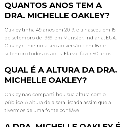
QUANTOS ANOS TEM A
DRA. MICHELLE OAKLEY?
Oakley tinha 49 anos em 2019, ela nasceu em 15
de setembro de 1969, em Munster, Indiana, EUA.
Oakley comemora seu aniversário em 16 de
setembro todos os anos. Ela vai fazer 50 anos
QUAL É A ALTURA DA DRA.
MICHELLE OAKLEY?
Oakley não compartilhou sua altura com o
público. A altura dela será listada assim que a
tivermos de uma fonte confiável.
A DRA. MICHELLE OAKLEY É