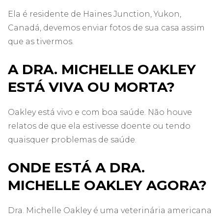
Ela é residente de Haines Junction, Yukon,
Canadá, devemos enviar fotos de sua casa assim
que as tivermos.
A DRA. MICHELLE OAKLEY
ESTÁ VIVA OU MORTA?
Oakley está vivo e com boa saúde. Não houve
relatos de que ela estivesse doente ou tendo
quaisquer problemas de saúde.
ONDE ESTÁ A DRA.
MICHELLE OAKLEY AGORA?
Dra. Michelle Oakley é uma veterinária americana