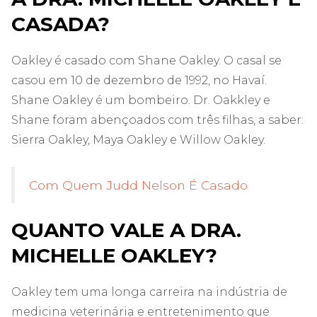
CASADA?
Oakley é casado com Shane Oakley. O casal se
casou em 10 de dezembro de 1992, no Havaí.
Shane Oakley é um bombeiro. Dr. Oakkley e
Shane foram abençoados com três filhas, a saber:
Sierra Oakley, Maya Oakley e Willow Oakley.
Com Quem Judd Nelson É Casado
QUANTO VALE A DRA.
MICHELLE OAKLEY?
Oakley tem uma longa carreira na indústria de
medicina veterinária e entretenimento que