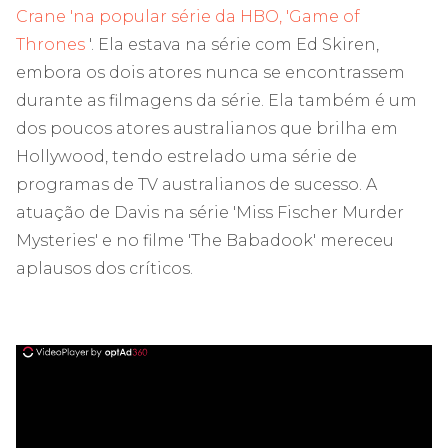
Crane 'na popular série da HBO, 'Game of
Thrones
'. Ela estava na série com Ed Skiren,
embora os dois atores nunca se encontrassem
durante as filmagens da série. Ela também é um
dos poucos atores australianos que brilha em
Hollywood, tendo estrelado uma série de
programas de TV australianos de sucesso. A
atuação de Davis na série 'Miss Fischer Murder
Mysteries' e no filme 'The Babadook' mereceu
aplausos dos críticos.