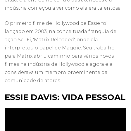
indústria começou a ver como ela era talentosa.
O primeiro filme de Hollywood de Essie foi
lançado em 2003, na conceituada franquia de
ação Sci-Fi, 'Matrix Reloaded', onde ela
interpretou o papel de Maggie. Seu trabalho
para Matrix abriu caminho para vários novos
filmes na indústria de Hollywood e agora ela
considerava um membro proeminente da
comunidade de atores.
ESSIE DAVIS: VIDA PESSOAL