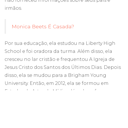
não forneceu informações sobre seus pais e
irmãos.
Monica Beets É Casada?
Por sua educação, ela estudou na Liberty High
School e foi oradora da turma. Além disso, ela
cresceu no lar cristão e frequentou A Igreja de
Jesus Cristo dos Santos dos Últimos Dias. Depois
disso, ela se mudou para a Brigham Young
University. Então, em 2012, ela se formou em
Estudos de Artes de Mídia, além de se formar em
roteiro, edição e direção. Além disso, ela revelou
que, primeiro, ela tem interesse nas áreas
médicas, mas devido à bolsa de estudos da
fundação Ray e Tye Noorda, ela decide se mudar