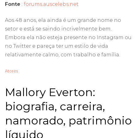
Fonte
:
forums.auscelebs.net
Aos 48 anos, ela ainda é um grande nome no
setor e está se saindo incrivelmente bem.
Embora ela não esteja presente no Instagram ou
no Twitter e pareça ter um estilo de vida
relativamente calmo, com trabalho e família.
Atores
Mallory Everton:
biografia, carreira,
namorado, patrimônio
líquido