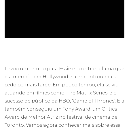
ad
Levou um tempo para Essie encontrar a fama que
ela merecia em Hollywood e a encontrou mais
cedo ou mais tarde. Em pouco tempo, ela se viu
atuando em filmes como 'The Matrix Series' e o
sucesso de público da HBO, 'Game of Thrones'. Ela
também conseguiu um Tony Award, um Critics
Award de Melhor Atriz no festival de cinema de
Toronto. Vamos agora conhecer mais sobre essa