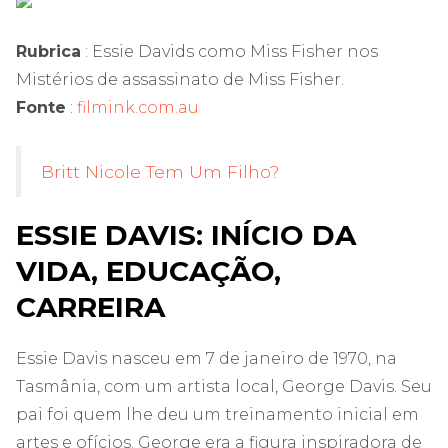
Rubrica
: Essie Davids como Miss Fisher nos
Mistérios de assassinato de Miss Fisher.
Fonte
:
filmink.com.au
Britt Nicole Tem Um Filho?
ESSIE DAVIS: INÍCIO DA
VIDA, EDUCAÇÃO,
CARREIRA
Essie Davis nasceu em 7 de janeiro de 1970, na
Tasmânia, com um artista local, George Davis. Seu
pai foi quem lhe deu um treinamento inicial em
artes e ofícios. George era a figura inspiradora de