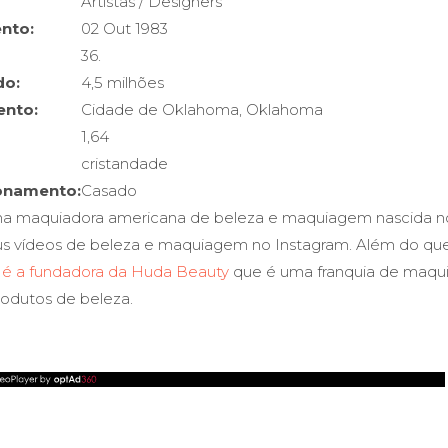
Artistas / Designers
nto:
02 Out 1983
36.
do:
4,5 milhões
ento:
Cidade de Oklahoma, Oklahoma
1,64
cristandade
ionamento:
Casado
a maquiadora americana de beleza e maquiagem nascida no
us vídeos de beleza e maquiagem no Instagram. Além do qu
é a fundadora da Huda Beauty
que é uma franquia de maqu
odutos de beleza.