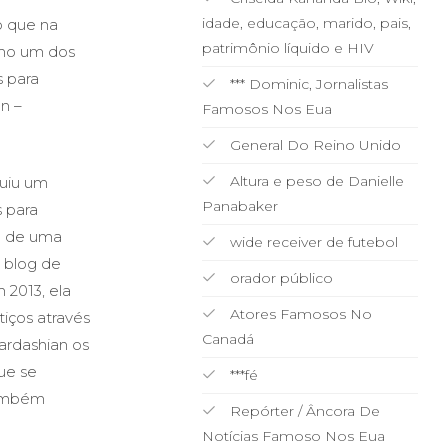
idade, educação, marido, pais,
o que na
patrimônio líquido e HIV
omo um dos
s para
*** Dominic, Jornalistas
n –
Famosos Nos Eua
General Do Reino Unido
Altura e peso de Danielle
guiu um
Panabaker
 para
n de uma
wide receiver de futebol
 blog de
orador público
 2013, ela
Atores Famosos No
iços através
Canadá
ardashian os
ue se
***fé
também
Repórter / Âncora De
Notícias Famoso Nos Eua