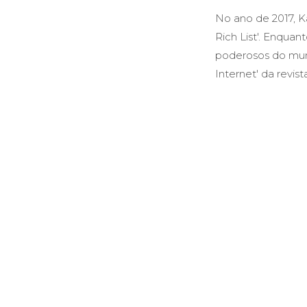
No ano de 2017, K
Rich List'. Enquan
poderosos do mund
Internet' da revist