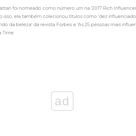
attan foi nomeado como número um na '2017 Rich Influence
to isso, ela também colecionou títulos como 'dez influenciad
o da beleza' da revista Forbes e 'As 25 pessoas mais influe
a Time.
ad