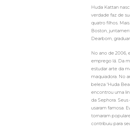
Huda Kattan nasc
verdade faz de su
quatro filhos. Ma
Boston, juntament
Dearborn, gradua
No ano de 2006, e
emprego lá. Da m
estudar arte da 
maquiadora. No an
beleza 'Huda Beau
encontrou uma lin
da Sephora. Seus 
usaram famosa. Ev
tornaram populare
contribuiu para se