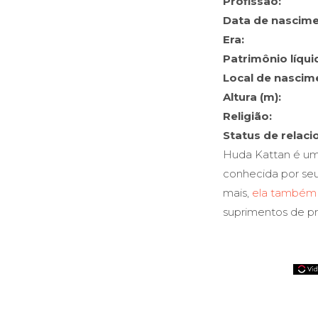
Profissão:
Data de nascime
Era:
Patrimônio líqui
Local de nascim
Altura (m):
Religião:
Status de relac
Huda Kattan é um
conhecida por se
mais,
ela também 
suprimentos de pr