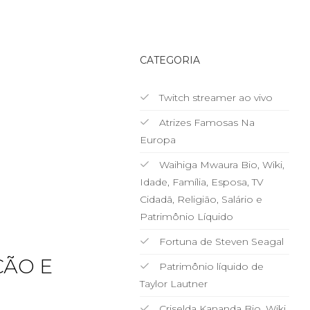
CATEGORIA
Twitch streamer ao vivo
Atrizes Famosas Na
Europa
Waihiga Mwaura Bio, Wiki,
Idade, Família, Esposa, TV
Cidadã, Religião, Salário e
Patrimônio Líquido
Fortuna de Steven Seagal
ÇÃO E
Patrimônio líquido de
Taylor Lautner
Criselda Kananda Bio, Wiki,