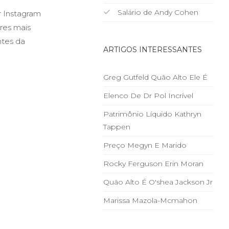
Salário de Andy Cohen
r Instagram
ores mais
ntes da
ARTIGOS INTERESSANTES
Greg Gutfeld Quão Alto Ele É
Elenco De Dr Pol Incrível
Patrimônio Líquido Kathryn
Tappen
Preço Megyn E Marido
Rocky Ferguson Erin Moran
Quão Alto É O'shea Jackson Jr
Marissa Mazola-Mcmahon