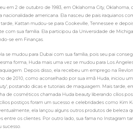
eu em 2 de outubro de 1983, em Oklahoma City, Oklahoma, 
a nacionalidade americana. Ela nasceu de pais iraquianos c
is tarde, Kattan mudou-se para Cookeville, Tennessee e depoi
e com sua família. Ela participou da Universidade de Michiga
ndo-se em Finanças.
la se mudou para Dubai com sua família, pois seu pai conse
esma forma, Huda mais uma vez se mudou para Los Angeles
maquiagem. Depois disso, ela recebeu um emprego na Revlo
o de 2010, como aconselhado por sua irmã Huda, iniciou um
ty', postando dicas e tutoriais de maquiagem. Mais tarde, em
ha de cosméticos chamada Huda beauty liberando cílios post
cílios postiços foram um sucesso e celebridades como Kim K
entualmente, ela lançou alguns outros produtos de beleza q
s entre os clientes. Por outro lado, sua fama no Instagram 
u sucesso.