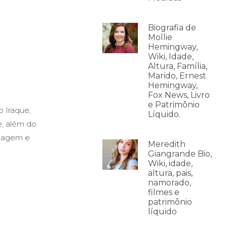
Biografia de
Mollie
Hemingway,
Wiki, Idade,
Altura, Família,
Marido, Ernest
Hemingway,
Fox News, Livro
e Patrimônio
 Iraque,
Líquido.
e, além do
iagem e
Meredith
Giangrande Bio,
Wiki, idade,
altura, pais,
namorado,
filmes e
patrimônio
líquido