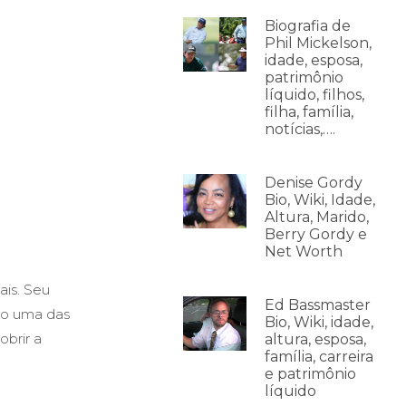
Biografia de
Phil Mickelson,
idade, esposa,
patrimônio
líquido, filhos,
filha, família,
notícias,….
Denise Gordy
Bio, Wiki, Idade,
Altura, Marido,
Berry Gordy e
Net Worth
is. Seu
Ed Bassmaster
mo uma das
Bio, Wiki, idade,
brir a
altura, esposa,
família, carreira
e patrimônio
líquido