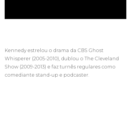
Kennedy estrelou o drama da CBS Ghost
Whisperer (2005-2010), dublou o The Cleveland
Show (2009-2013) e faz turnês regulares como
comediante stand-up e podcaster.