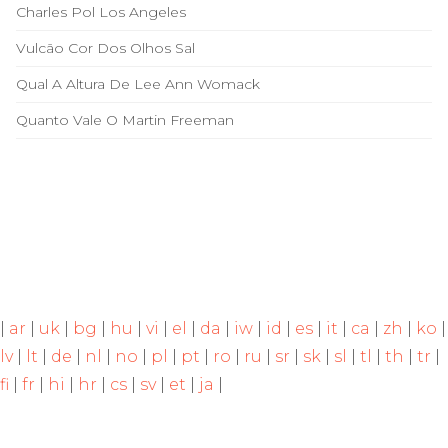
Charles Pol Los Angeles
Vulcão Cor Dos Olhos Sal
Qual A Altura De Lee Ann Womack
Quanto Vale O Martin Freeman
|
ar
|
uk
|
bg
|
hu
|
vi
|
el
|
da
|
iw
|
id
|
es
|
it
|
ca
|
zh
|
ko
|
lv
|
lt
|
de
|
nl
|
no
|
pl
|
pt
|
ro
|
ru
|
sr
|
sk
|
sl
|
tl
|
th
|
tr
|
fi
|
fr
|
hi
|
hr
|
cs
|
sv
|
et
|
ja
|