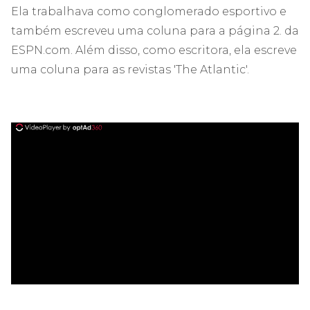
Ela trabalhava como conglomerado esportivo e
também escreveu uma coluna para a página 2. da
ESPN.com. Além disso, como escritora, ela escreve
uma coluna para as revistas 'The Atlantic'.
ad