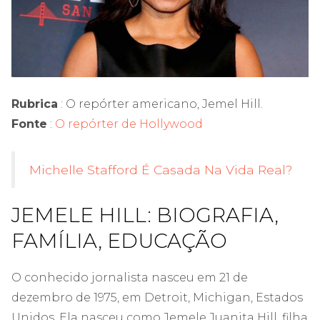
Rubrica
: O repórter americano, Jemel Hill.
Fonte
:
O repórter de Hollywood
Michelle Stafford É Casada Na Vida Real?
JEMELE HILL: BIOGRAFIA,
FAMÍLIA, EDUCAÇÃO
O conhecido jornalista nasceu em 21 de
dezembro de 1975, em Detroit, Michigan, Estados
Unidos. Ela nasceu como Jemele Juanita Hill, filha