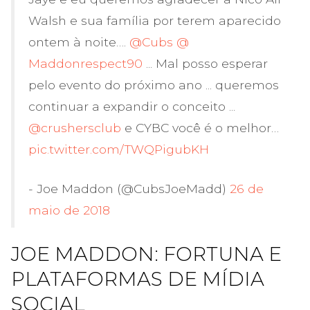
Walsh e sua família por terem aparecido
ontem à noite….
@Cubs
@
Maddonrespect90
... Mal posso esperar
pelo evento do próximo ano ... queremos
continuar a expandir o conceito ...
@crushersclub
e CYBC você é o melhor…
pic.twitter.com/TWQPigubKH
- Joe Maddon (@CubsJoeMadd)
26 de
maio de 2018
JOE MADDON: FORTUNA E
PLATAFORMAS DE MÍDIA
SOCIAL