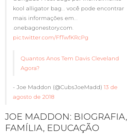
kool alligator bag… você pode encontrar
mais informações em…
.
onebagonestory.com
.
pic.twitter.com/FfTwfKRcPg
Quantos Anos Tem Davis Cleveland
Agora?
- Joe Maddon (@CubsJoeMadd)
13 de
agosto de 2018
JOE MADDON: BIOGRAFIA,
FAMÍLIA, EDUCAÇÃO