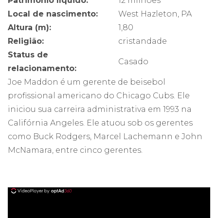
Patrimônio líquido:
12 milhões
Local de nascimento:
West Hazleton, PA
Altura (m):
1,80
Religião:
cristandade
Status de
Casado
relacionamento:
Joe Maddon é um gerente de beisebol
profissional americano do Chicago Cubs. Ele
iniciou sua carreira administrativa em 1993 na
Califórnia Angeles. Ele atuou sob os gerentes
como Buck Rodgers, Marcel Lachemann e John
McNamara, entre cinco gerentes.