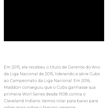
ad
Em 2015, ele recebeu o título de Gerente do Ano
da Liga Nacional de 2015, liderando a série Cubs
ao Campeonato da Liga Nacional. Em 2016,
Maddon conseguiu que o Cubs ganhasse sua
primeira Worl Series desde 1908 contra o
Cleveland Indians. Vamos rolar para baixo para
saber mais sobre o famoso gerente.