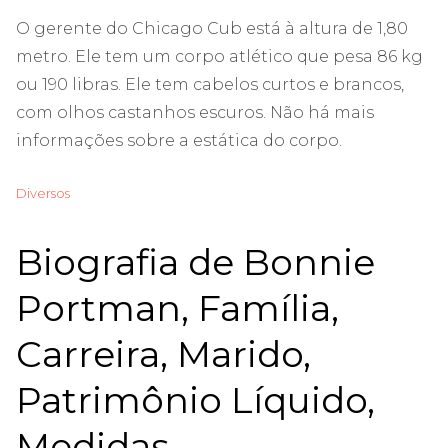
O gerente do Chicago Cub está à altura de 1,80
metro. Ele tem um corpo atlético que pesa 86 kg
ou 190 libras. Ele tem cabelos curtos e brancos,
com olhos castanhos escuros. Não há mais
informações sobre a estática do corpo.
Diversos
Biografia de Bonnie
Portman, Família,
Carreira, Marido,
Patrimônio Líquido,
Medidas