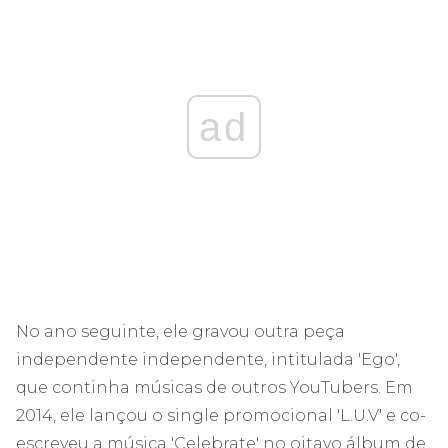
ad
No ano seguinte, ele gravou outra peça
independente independente, intitulada 'Ego',
que continha músicas de outros YouTubers. Em
2014, ele lançou o single promocional 'L.U.V' e co-
escreveu a música 'Celebrate' no oitavo álbum de