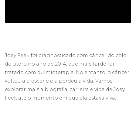
Joey Feek foi diagnosticado com câncer do colo
do útero no ano de 2014, que mais tarde foi
tratado com quimioterapia. No entanto, o câncer
voltou a crescer e ela perdeu a vida. Vamos
explorar mais a biografia, carreira e vida de Joey
Feek até o momento em que ela estava viva.