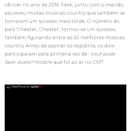
câncer no ano de 2016. Feek, junto com o marido,
escreveu muitas músicas country que também se
tornaram um sucesso mais tarde. O número do
país 'Cheater, Cheater', tornou-se um sucesso,
também figurando entre as 30 melhores músicas
country. Antes de assinar os registros, os dois
participaram pela primeira vez de '
Você pode
fazer dueto?
mostre que foi ao ar no CMT.
ad