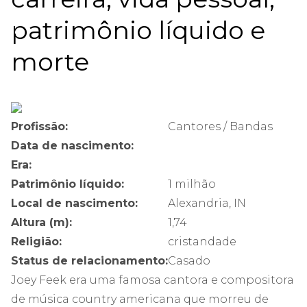
patrimônio líquido e
morte
Profissão:
Cantores / Bandas
Data de nascimento:
Era:
Patrimônio líquido:
1 milhão
Local de nascimento:
Alexandria, IN
Altura (m):
1,74
Religião:
cristandade
Status de relacionamento:
Casado
Joey Feek era uma famosa cantora e compositora
de música country americana que morreu de