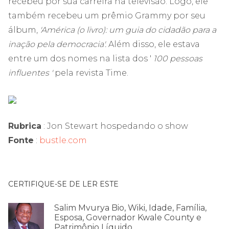
recebeu por sua carreira na televisão. Logo, ele
também recebeu um prêmio Grammy por seu
álbum,
'América (o livro): um guia do cidadão para a
inação pela democracia'.
Além disso, ele estava
entre um dos nomes na lista dos '
100 pessoas
influentes '
pela revista Time.
Rubrica
: Jon Stewart hospedando o show
Fonte
:
bustle.com
CERTIFIQUE-SE DE LER ESTE
Salim Mvurya Bio, Wiki, Idade, Família,
Esposa, Governador Kwale County e
Patrimônio Líquido