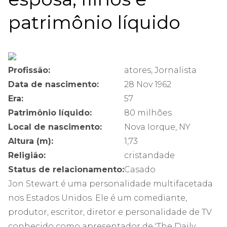
patrimônio líquido
Profissão:
atores, Jornalista
Data de nascimento:
28 Nov 1962
Era:
57
Patrimônio líquido:
80 milhões
Local de nascimento:
Nova Iorque, NY
Altura (m):
1,73
Religião:
cristandade
Status de relacionamento:
Casado
Jon Stewart é uma personalidade multifacetada
nos Estados Unidos. Ele é um comediante,
produtor, escritor, diretor e personalidade de TV
conhecido como apresentador de 'The Daily