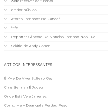
wide receiver de futebol
orador público
Atores Famosos No Canadá
***fé
Repórter / Âncora De Notícias Famoso Nos Eua
Salário de Andy Cohen
ARTIGOS INTERESSANTES
É Kyle De Viver Solteiro Gay
Chris Berman É Judeu
Onde Está Vera Jimenez
Como Mary Deangelis Perdeu Peso