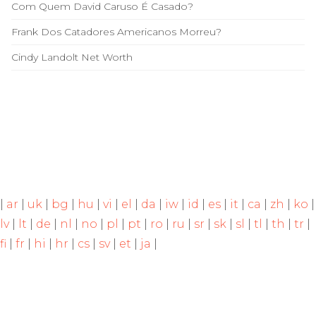
Com Quem David Caruso É Casado?
Frank Dos Catadores Americanos Morreu?
Cindy Landolt Net Worth
|
ar
|
uk
|
bg
|
hu
|
vi
|
el
|
da
|
iw
|
id
|
es
|
it
|
ca
|
zh
|
ko
|
lv
|
lt
|
de
|
nl
|
no
|
pl
|
pt
|
ro
|
ru
|
sr
|
sk
|
sl
|
tl
|
th
|
tr
|
fi
|
fr
|
hi
|
hr
|
cs
|
sv
|
et
|
ja
|