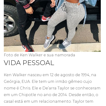
Foto de Ken Walker e sua namorada
VIDA PESSOAL
Ken Walker nasceu em 12 de agosto de 1994, na
Geórgia, EUA. Ele tem um irmão gêmeo cujo
nome é Chris. Ele e De’arra Taylor se conheceram
em um Chipotle no ano de 2014. Desde então, o
casal está em um relacionamento. Taylor tem