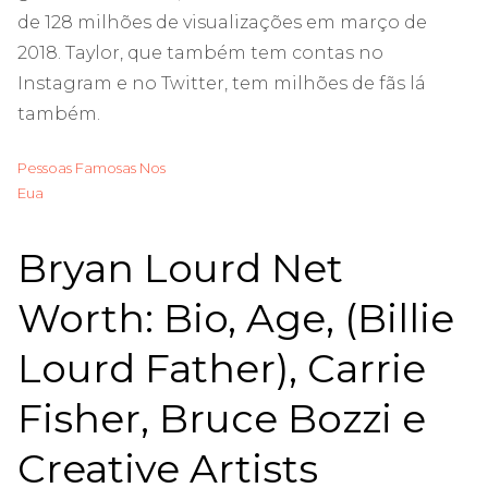
de 128 milhões de visualizações em março de
2018. Taylor, que também tem contas no
Instagram e no Twitter, tem milhões de fãs lá
também.
Pessoas Famosas Nos
Eua
Bryan Lourd Net
Worth: Bio, Age, (Billie
Lourd Father), Carrie
Fisher, Bruce Bozzi e
Creative Artists