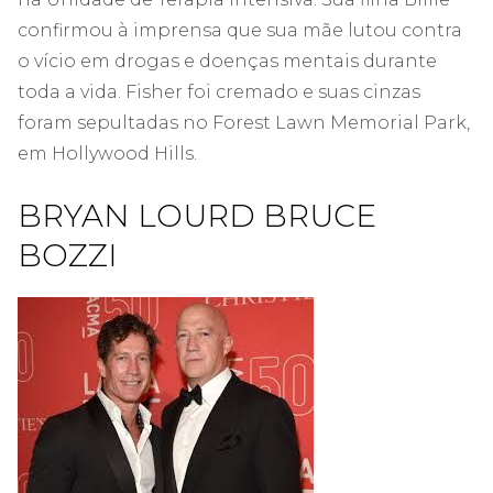
confirmou à imprensa que sua mãe lutou contra
o vício em drogas e doenças mentais durante
toda a vida. Fisher foi cremado e suas cinzas
foram sepultadas no Forest Lawn Memorial Park,
em Hollywood Hills.
BRYAN LOURD BRUCE
BOZZI