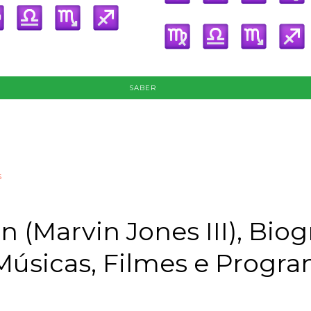
SABER
s
 (Marvin Jones III), Biogr
Músicas, Filmes e Progr