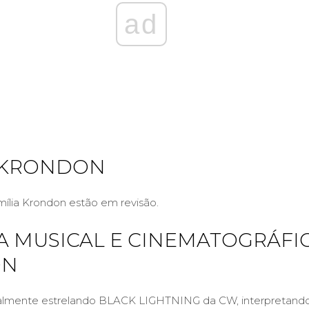
ad
 KRONDON
mília Krondon estão em revisão.
A MUSICAL E CINEMATOGRÁFI
ON
almente estrelando BLACK LIGHTNING da CW, interpretando