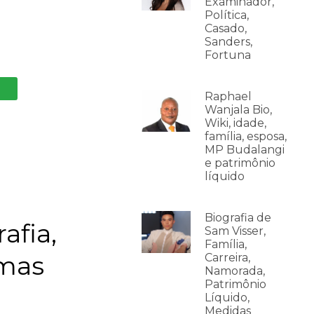
Examinador,
Política,
Casado,
Sanders,
Fortuna
Raphael
Wanjala Bio,
Wiki, idade,
família, esposa,
MP Budalangi
e patrimônio
líquido
Biografia de
afia,
Sam Visser,
Família,
amas
Carreira,
Namorada,
Patrimônio
Líquido,
Medidas