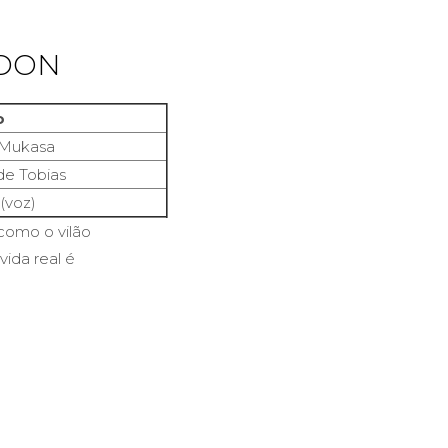
NDON
o
 Mukasa
de Tobias
(voz)
como o vilão
vida real é