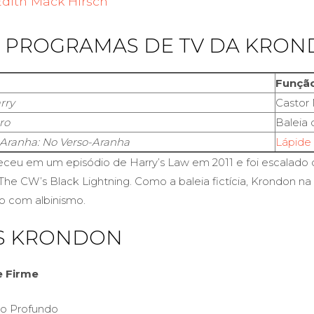
Edith Mack Hirsch
E PROGRAMAS DE TV DA KRO
Funçã
rry
Castor
ro
Baleia 
ranha: No Verso-Aranha
Lápide
ceu em um episódio de Harry’s Law em 2011 e foi escalado 
he CW’s Black Lightning. Como a baleia fictícia, Krondon na 
o com albinismo.
S KRONDON
e Firme
ão Profundo