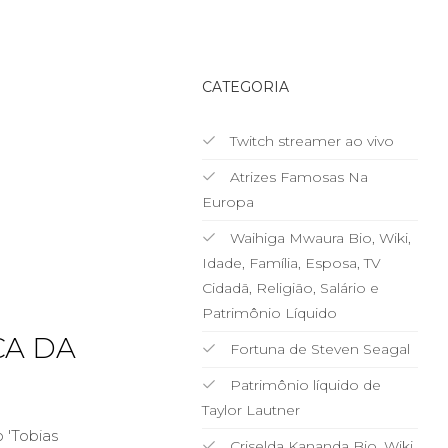
CATEGORIA
Twitch streamer ao vivo
Atrizes Famosas Na
Europa
Waihiga Mwaura Bio, Wiki,
Idade, Família, Esposa, TV
Cidadã, Religião, Salário e
Patrimônio Líquido
CA DA
Fortuna de Steven Seagal
Patrimônio líquido de
Taylor Lautner
 'Tobias
Criselda Kananda Bio, Wiki,