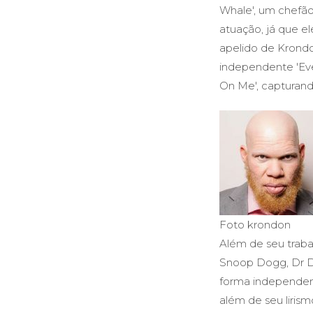
Whale', um chefão 
atuação, já que e
apelido de Krond
independente 'Eve
On Me', capturand
Foto krondon
Além de seu trabal
Snoop Dogg, Dr Dr
forma independent
além de seu lirism