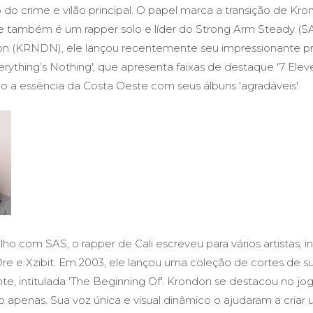
do crime e vilão principal. O papel marca a transição de Kro
le também é um rapper solo e líder do Strong Arm Steady (S
on (KRNDN), ele lançou recentemente seu impressionante p
rything’s Nothing', que apresenta faixas de destaque '7 Elev
o a essência da Costa Oeste com seus álbuns 'agradáveis'.
ho com SAS, o rapper de Cali escreveu para vários artistas, i
e e Xzibit. Em 2003, ele lançou uma coleção de cortes de s
e, intitulada 'The Beginning Of'. Krondon se destacou no jo
o apenas. Sua voz única e visual dinâmico o ajudaram a criar 