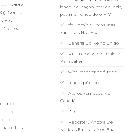
ndon para a
idade, educação, marido, pais,
AS). Com o
patrimônio líquido e HIV
rojeto
*** Dominic, Jornalistas
en' e 'Lean
Famosos Nos Eua
General Do Reino Unido
Altura e peso de Danielle
Panabaker
wide receiver de futebol
orador público
Atores Famosos No
Canadá
ncluindo
ucesso de
***fé
go do rap
Repórter / Âncora De
uma pista só
Notícias Famoso Nos Eua