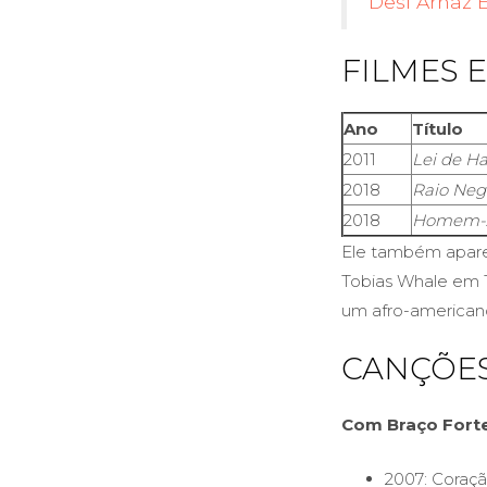
Desi Arnaz 
FILMES 
Ano
Título
2011
Lei de Ha
2018
Raio Neg
2018
Homem-A
Ele também apare
Tobias Whale em T
um afro-american
CANÇÕE
Com Braço Fort
2007: Coraç