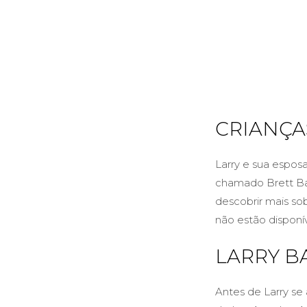
CRIANÇA
Larry e sua espos
chamado Brett Ba
descobrir mais so
não estão disponí
LARRY 
Antes de Larry s