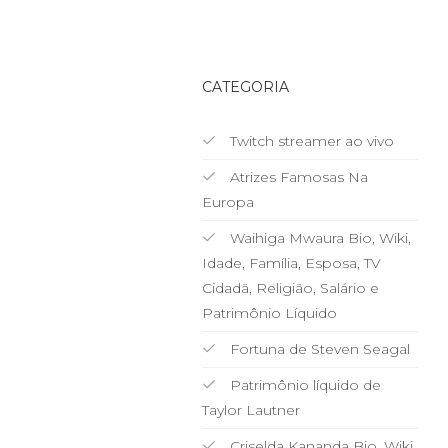
CATEGORIA
Twitch streamer ao vivo
Atrizes Famosas Na
Europa
Waihiga Mwaura Bio, Wiki,
Idade, Família, Esposa, TV
Cidadã, Religião, Salário e
Patrimônio Líquido
Fortuna de Steven Seagal
Patrimônio líquido de
Taylor Lautner
Criselda Kananda Bio, Wiki,