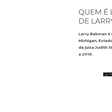
QUEM É 
DE LARR
Larry Bakman é 
Michigan, Estado
da juíza Judith 
a 2016.