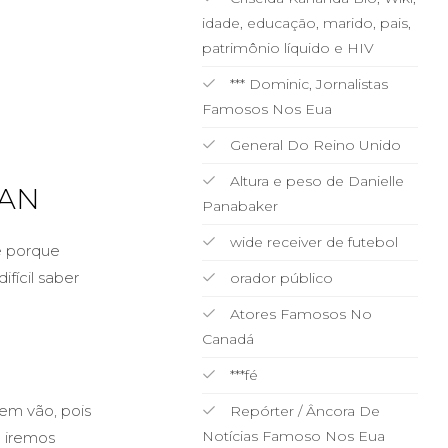
idade, educação, marido, pais,
patrimônio líquido e HIV
*** Dominic, Jornalistas
Famosos Nos Eua
General Do Reino Unido
Altura e peso de Danielle
MAN
Panabaker
wide receiver de futebol
e porque
fícil saber
orador público
Atores Famosos No
Canadá
***fé
 em vão, pois
Repórter / Âncora De
Notícias Famoso Nos Eua
e iremos