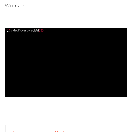
Woman'.
ad