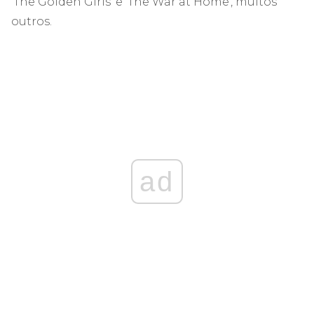
'The Golden Girls' e 'The War at Home', muitos
outros.
ad