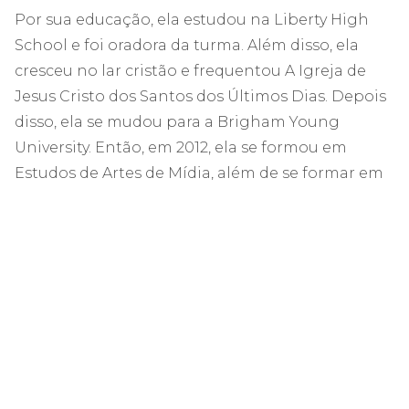
Por sua educação, ela estudou na Liberty High
School e foi oradora da turma. Além disso, ela
cresceu no lar cristão e frequentou A Igreja de
Jesus Cristo dos Santos dos Últimos Dias. Depois
disso, ela se mudou para a Brigham Young
University. Então, em 2012, ela se formou em
Estudos de Artes de Mídia, além de se formar em
roteiro, edição e direção. Além disso, ela revelou
que, primeiro, ela tem interesse nas áreas
médicas, mas devido à bolsa de estudos da
fundação Ray e Tye Noorda, ela decide se mudar
para o mundo do entretenimento.
MALLORY EVERTON:
CARREIRA E CONQUISTAS