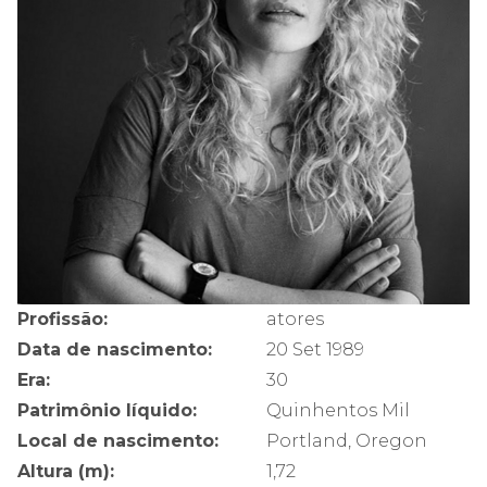
Profissão:
atores
Data de nascimento:
20 Set 1989
Era:
30
Patrimônio líquido:
Quinhentos Mil
Local de nascimento:
Portland, Oregon
Altura (m):
1,72