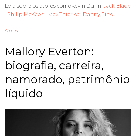
Leia sobre os atores comoKevin Dunn,
Jack Black
,
Philip McKeon
,
Max Thieriot
,
Danny Pino
.
Atores
Mallory Everton:
biografia, carreira,
namorado, patrimônio
líquido