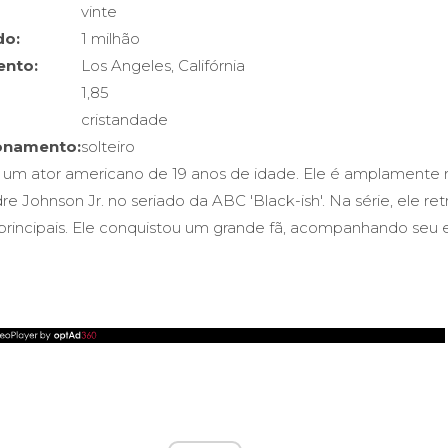
vinte
do:
1 milhão
ento:
Los Angeles, Califórnia
1,85
cristandade
ionamento:
solteiro
é um ator americano de 19 anos de idade. Ele é amplamente
e Johnson Jr. no seriado da ABC 'Black-ish'. Na série, ele retr
rincipais. Ele conquistou um grande fã, acompanhando seu 