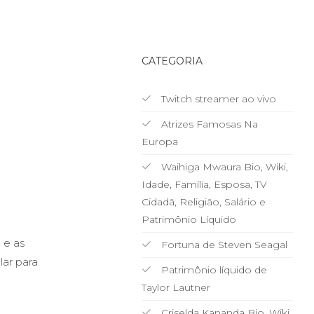
CATEGORIA
Twitch streamer ao vivo
Atrizes Famosas Na
Europa
Waihiga Mwaura Bio, Wiki,
Idade, Família, Esposa, TV
Cidadã, Religião, Salário e
Patrimônio Líquido
 e as
Fortuna de Steven Seagal
lar para
Patrimônio líquido de
Taylor Lautner
Criselda Kananda Bio, Wiki,