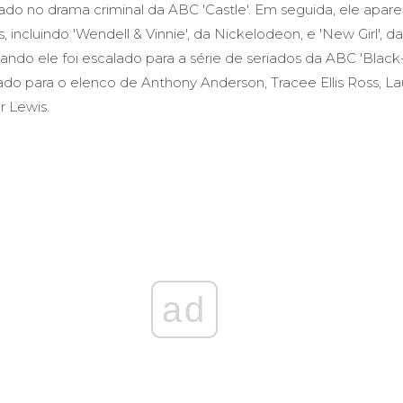
do no drama criminal da ABC 'Castle'. Em seguida, ele apar
, incluindo 'Wendell & Vinnie', da Nickelodeon, e 'New Girl', d
ndo ele foi escalado para a série de seriados da ABC 'Black-
lado para o elenco de Anthony Anderson, Tracee Ellis Ross, L
r Lewis.
ad