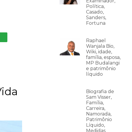
Examinador,
Política,
Casado,
Sanders,
Fortuna
Raphael
Wanjala Bio,
Wiki, idade,
família, esposa,
MP Budalangi
e patrimônio
líquido
Vida
Biografia de
Sam Visser,
Família,
Carreira,
Namorada,
Patrimônio
Líquido,
Medidas