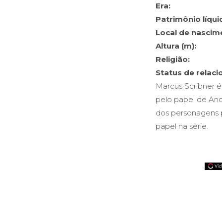
Era:
Patrimônio líqui
Local de nascim
Altura (m):
Religião:
Status de relac
Marcus Scribner 
pelo papel de Andr
dos personagens p
papel na série.