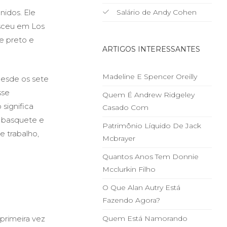
nidos. Ele
Salário de Andy Cohen
esceu em Los
e preto e
ARTIGOS INTERESSANTES
Madeline E Spencer Oreilly
Desde os sete
sse
Quem É Andrew Ridgeley
significa
Casado Com
o basquete e
Patrimônio Líquido De Jack
e trabalho,
Mcbrayer
Quantos Anos Tem Donnie
Mcclurkin Filho
O Que Alan Autry Está
Fazendo Agora?
 primeira vez
Quem Está Namorando