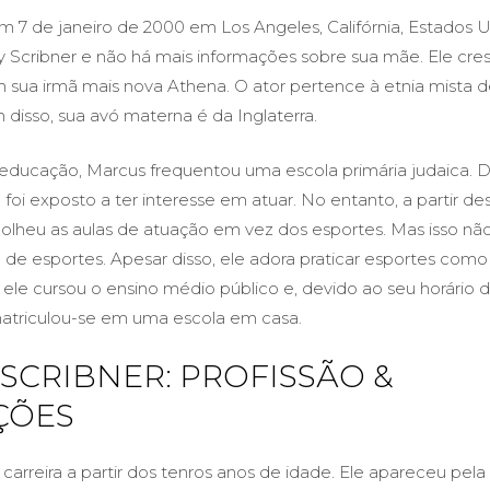
m 7 de janeiro de 2000 em Los Angeles, Califórnia, Estados U
y Scribner e não há mais informações sobre sua mãe. Ele cr
 sua irmã mais nova Athena. O ator pertence à etnia mista d
disso, sua avó materna é da Inglaterra.
educação, Marcus frequentou uma escola primária judaica. 
 foi exposto a ter interesse em atuar. No entanto, a partir de
lheu as aulas de atuação em vez dos esportes. Mas isso não 
 de esportes. Apesar disso, ele adora praticar esportes com
 ele cursou o ensino médio público e, devido ao seu horário d
 matriculou-se em uma escola em casa.
SCRIBNER: PROFISSÃO &
ÇÕES
 carreira a partir dos tenros anos de idade. Ele apareceu pela