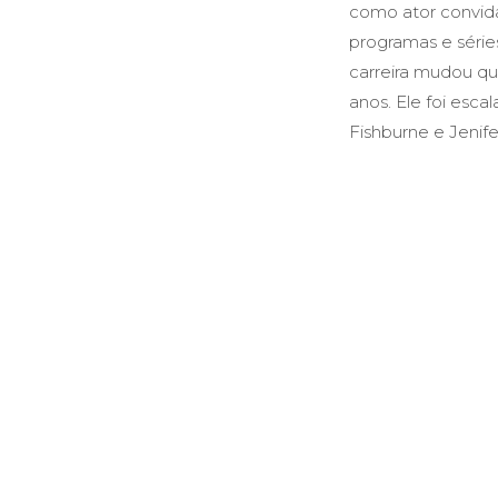
como ator convida
programas e séries
carreira mudou qua
anos. Ele foi esca
Fishburne e Jenife