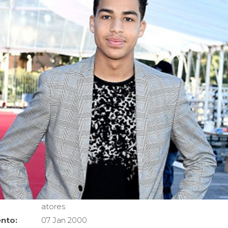
atores
nto:
07 Jan 2000