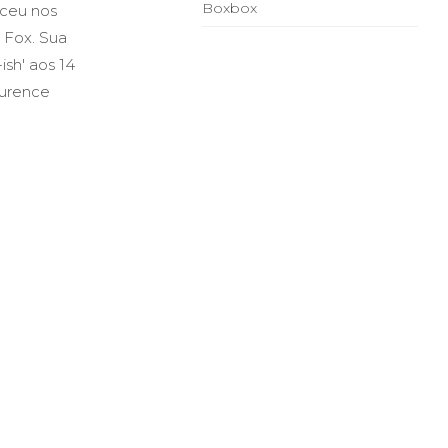
Boxbox
eceu nos
a Fox. Sua
ish' aos 14
aurence