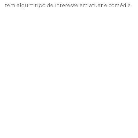
tem algum tipo de interesse em atuar e comédia.
Ela ainda diz que se lembrou de gravar um vídeo
comercial com sua amiga Whitney.
ad