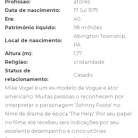
Profissão:
atores
Data de nascimento:
17 Jul 1979
Era:
40.
Patrimônio líquido:
98 milhões
Abington Township,
Local de nascimento:
PA
Altura (m):
1,77
Religião:
cristandade
Status de
Casado
relacionamento:
Mike Vogel é um ex-modelo da Vogue e ator
americano. Muitas pessoas o reconhecem por
interpretar o personagem 'Johnny Foote' no
filme de drama de época 'The Help'. Por seu papel
no filme, ele recebeu seis indicações por seu
excelente desempenho e cinco vitórias.