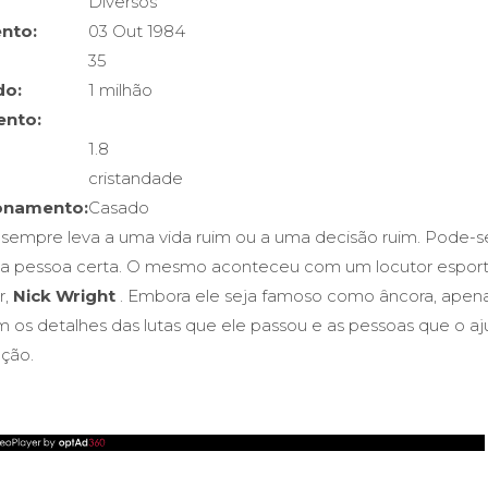
Diversos
nto:
03 Out 1984
35
do:
1 milhão
ento:
1.8
cristandade
ionamento:
Casado
sempre leva a uma vida ruim ou a uma decisão ruim. Pode-s
 da pessoa certa. O mesmo aconteceu com um locutor esport
r,
Nick Wright
. Embora ele seja famoso como âncora, apena
 os detalhes das lutas que ele passou e as pessoas que o aj
ação.