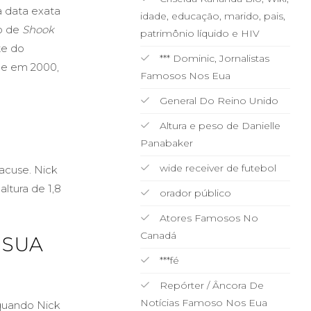
a data exata
idade, educação, marido, pais,
o de
Shook
patrimônio líquido e HIV
te do
*** Dominic, Jornalistas
ene em 2000,
Famosos Nos Eua
General Do Reino Unido
Altura e peso de Danielle
Panabaker
wide receiver de futebol
acuse. Nick
ltura de 1,8
orador público
Atores Famosos No
Canadá
 SUA
***fé
Repórter / Âncora De
Notícias Famoso Nos Eua
 quando Nick