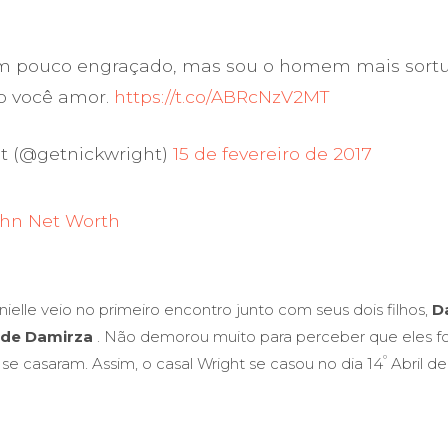
um pouco engraçado, mas sou o homem mais sort
 você amor.
https://t.co/ABRcNzV2MT
ht (@getnickwright)
15 de fevereiro de 2017
hn Net Worth
elle veio no primeiro encontro junto com seus dois filhos,
D
 de Damirza
. Não demorou muito para perceber que eles fo
º
se casaram. Assim, o casal Wright se casou no dia 14
Abril de