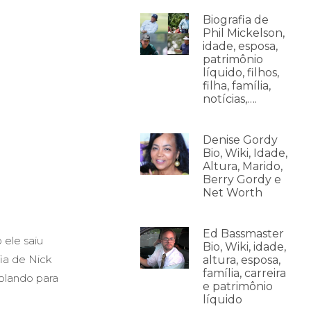
Biografia de
Phil Mickelson,
idade, esposa,
patrimônio
líquido, filhos,
filha, família,
notícias,….
Denise Gordy
Bio, Wiki, Idade,
Altura, Marido,
Berry Gordy e
Net Worth
Ed Bassmaster
 ele saiu
Bio, Wiki, idade,
fia de Nick
altura, esposa,
família, carreira
rolando para
e patrimônio
líquido