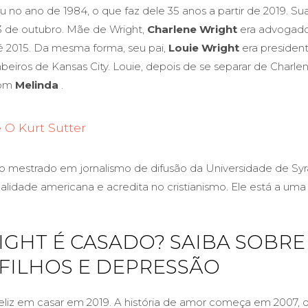
 no ano de 1984, o que faz dele 35 anos a partir de 2019. Su
3 de outubro. Mãe de Wright,
Charlene Wright
era advogad
 2015. Da mesma forma, seu pai,
Louie Wright
era presiden
beiros de Kansas City. Louie, depois de se separar de Charl
com
Melinda
.
 O Kurt Sutter
o mestrado em jornalismo de difusão da Universidade de Syr
lidade americana e acredita no cristianismo. Ele está a uma a
IGHT É CASADO? SAIBA SOBRE
 FILHOS E DEPRESSÃO
feliz em casar em 2019. A história de amor começa em 2007,