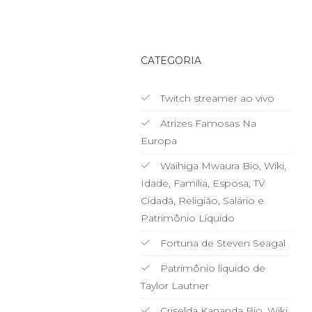
CATEGORIA
Twitch streamer ao vivo
Atrizes Famosas Na
Europa
Waihiga Mwaura Bio, Wiki,
Idade, Família, Esposa, TV
Cidadã, Religião, Salário e
Patrimônio Líquido
Fortuna de Steven Seagal
Patrimônio líquido de
Taylor Lautner
Criselda Kananda Bio, Wiki,