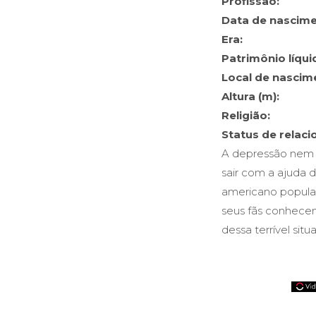
Profissão:
Data de nascime
Era:
Patrimônio líqui
Local de nascim
Altura (m):
Religião:
Status de relac
A depressão nem 
sair com a ajuda
americano popula
seus fãs conhecem
dessa terrível situ