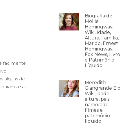
Biografia de
Mollie
Hemingway,
Wiki, Idade,
Altura, Família,
Marido, Ernest
Hemingway,
Fox News, Livro
e Patrimônio
e facilmente
Líquido.
ivo
s alguns de
Meredith
udaram a sair
Giangrande Bio,
Wiki, idade,
altura, pais,
namorado,
filmes e
patrimônio
líquido