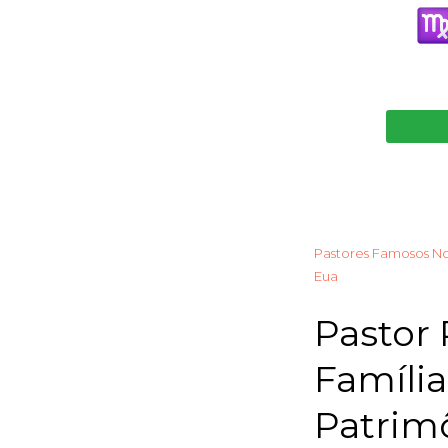
Pastores Famosos N
Eua
Pastor 
Família
Patrim