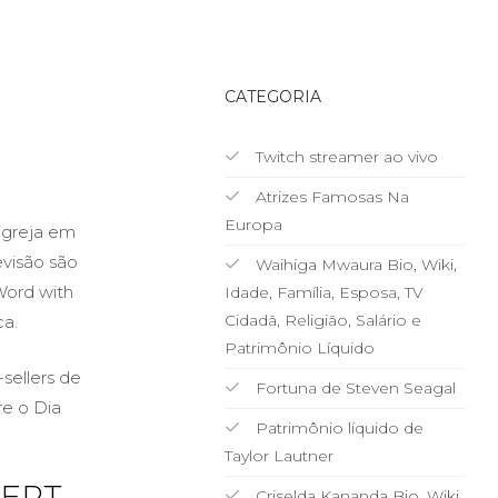
CATEGORIA
Twitch streamer ao vivo
Atrizes Famosas Na
Europa
igreja em
evisão são
Waihiga Mwaura Bio, Wiki,
Word with
Idade, Família, Esposa, TV
Cidadã, Religião, Salário e
ca.
Patrimônio Líquido
sellers de
Fortuna de Steven Seagal
re o Dia
Patrimônio líquido de
Taylor Lautner
BERT
Criselda Kananda Bio, Wiki,