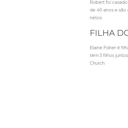
Robert foi casad
de 40 anos e são a
netos.
FILHA D
Elaine Fisher é fi
têm 3 filhos junto
Church.