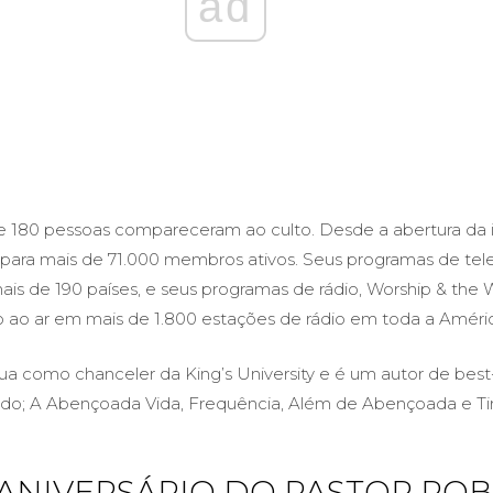
ad
180 pessoas compareceram ao culto. Desde a abertura da 
 para mais de 71.000 membros ativos. Seus programas de tel
ais de 190 países, e seus programas de rádio, Worship & the 
o ao ar em mais de 1.800 estações de rádio em toda a Améri
ua como chanceler da King’s University e é um autor de best-
luindo; A Abençoada Vida, Frequência, Além de Abençoada e Ti
 ANIVERSÁRIO DO PASTOR RO