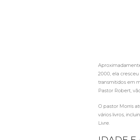
Aproximadamente 
2000, ela cresceu
transmitidos em m
Pastor Robert, vã
O pastor Morris at
vários livros, inc
Livre.
IDADE E