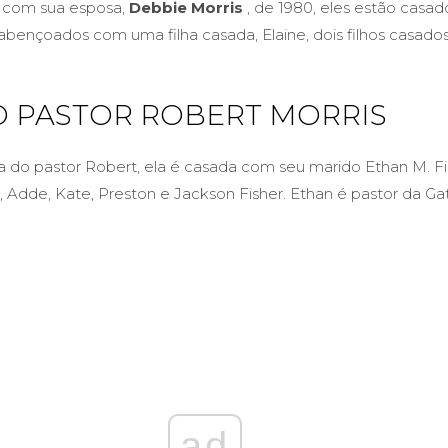
o com sua esposa,
Debbie Morris
, de 1980, eles estão casado
bençoados com uma filha casada, Elaine, dois filhos casados ​
O PASTOR ROBERT MORRIS
lha do pastor Robert, ela é casada com seu marido Ethan M. Fi
s, Adde, Kate, Preston e Jackson Fisher. Ethan é pastor da G
ad