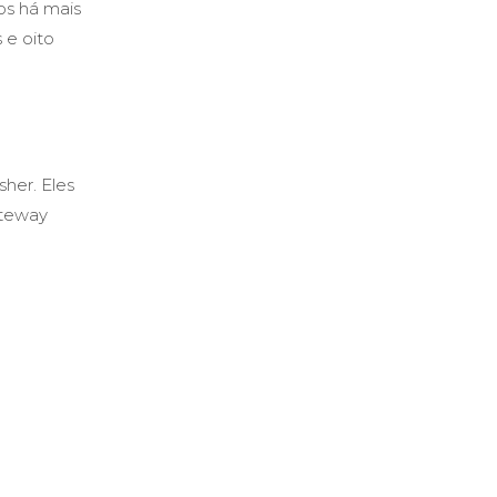
s ​​há mais
​e oito
sher. Eles
ateway