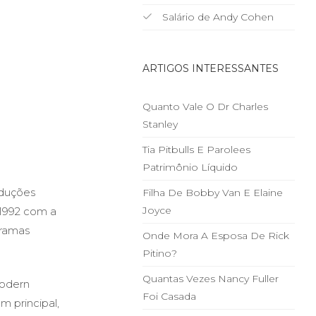
Salário de Andy Cohen
ARTIGOS INTERESSANTES
Quanto Vale O Dr Charles
Stanley
Tia Pitbulls E Parolees
Patrimônio Líquido
oduções
Filha De Bobby Van E Elaine
Joyce
 1992 com a
gramas
Onde Mora A Esposa De Rick
Pitino?
Quantas Vezes Nancy Fuller
Modern
Foi Casada
 principal,