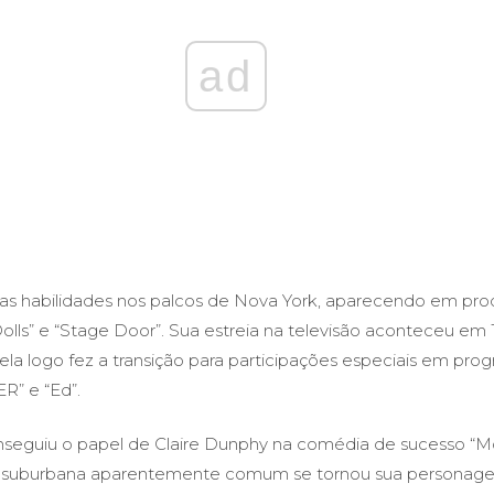
ad
uas habilidades nos palcos de Nova York, aparecendo em pr
lls” e “Stage Door”. Sua estreia na televisão aconteceu em
 ela logo fez a transição para participações especiais em pro
R” e “Ed”.
onseguiu o papel de Claire Dunphy na comédia de sucesso “
e suburbana aparentemente comum se tornou sua personagem