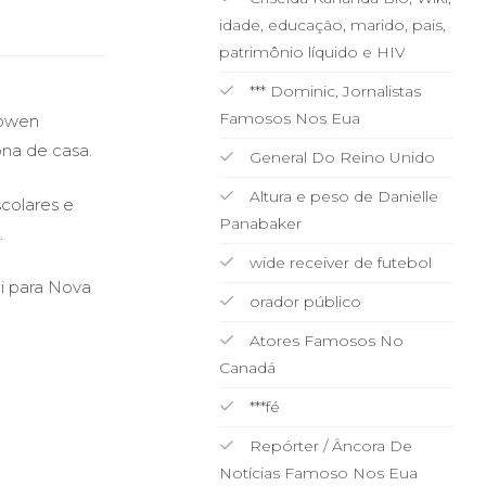
idade, educação, marido, pais,
patrimônio líquido e HIV
*** Dominic, Jornalistas
Famosos Nos Eua
Bowen
ona de casa.
General Do Reino Unido
Altura e peso de Danielle
scolares e
Panabaker
.
wide receiver de futebol
i para Nova
orador público
Atores Famosos No
Canadá
***fé
Repórter / Âncora De
Notícias Famoso Nos Eua