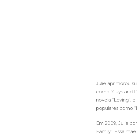
Julie aprimorou s
como “Guys and Do
novela “Loving”, e
populares como “E
Em 2009, Julie c
Family”. Essa mã