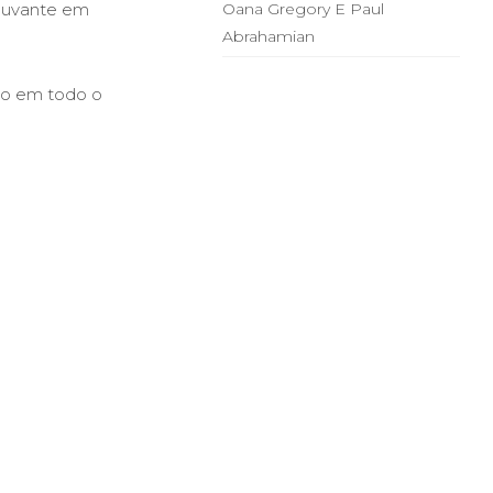
djuvante em
Oana Gregory E Paul
Abrahamian
ico em todo o