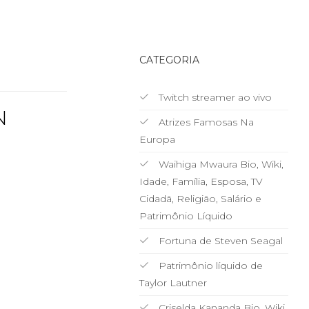
CATEGORIA
Twitch streamer ao vivo
N
Atrizes Famosas Na
Europa
Waihiga Mwaura Bio, Wiki,
Idade, Família, Esposa, TV
Cidadã, Religião, Salário e
Patrimônio Líquido
Fortuna de Steven Seagal
Patrimônio líquido de
Taylor Lautner
Criselda Kananda Bio, Wiki,