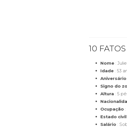
10 FATO
Nome
: Jul
Idade
: 53 a
Aniversário
Signo do z
Altura
: 5 pé
Nacionalid
Ocupação
:
Estado civil
Salário
: Sob