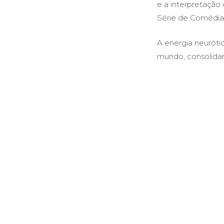
e a interpretação
Série de Comédia
A energia neuróti
mundo, consolida