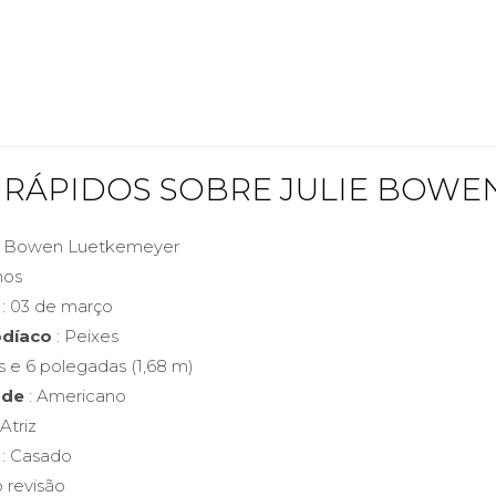
S RÁPIDOS SOBRE JULIE BOWE
ie Bowen Luetkemeyer
nos
: 03 de março
odíaco
: Peixes
s e 6 polegadas (1,68 m)
ade
: Americano
 Atriz
: Casado
 revisão