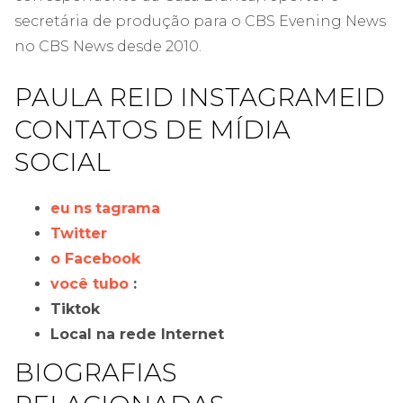
secretária de produção para o CBS Evening News
no CBS News desde 2010.
PAULA REID INSTAGRAMEID
CONTATOS DE MÍDIA
SOCIAL
eu
ns
tagrama
Twitter
o Facebook
você tubo
:
Tiktok
Local na rede Internet
BIOGRAFIAS