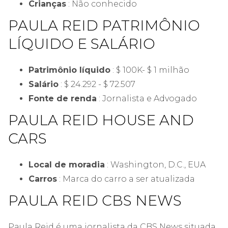
Crianças
: Não conhecido
PAULA REID PATRIMÔNIO
LÍQUIDO E SALÁRIO
Patrimônio líquido
: $ 100K- $ 1 milhão
Salário
: $ 24.292 - $ 72.507
Fonte de renda
: Jornalista e Advogado
PAULA REID HOUSE AND
CARS
Local de moradia
: Washington, D.C., EUA
Carros
: Marca do carro a ser atualizada
PAULA REID CBS NEWS
Paula Reid é uma jornalista da CBS News situada