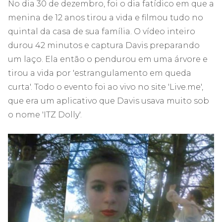
No dia 30 de dezembro, foi o dia fatídico em que a
menina de 12 anos tirou a vida e filmou tudo no
quintal da casa de sua família. O vídeo inteiro
durou 42 minutos e captura Davis preparando
um laço. Ela então o pendurou em uma árvore e
tirou a vida por 'estrangulamento em queda
curta'. Todo o evento foi ao vivo no site 'Live.me',
que era um aplicativo que Davis usava muito sob
o nome 'ITZ Dolly'.