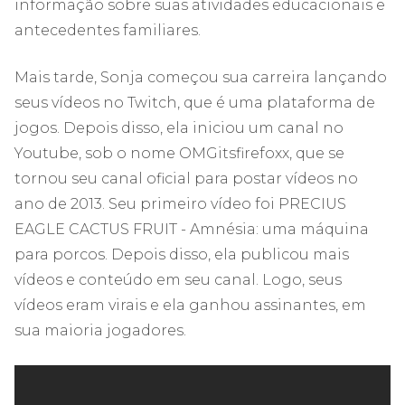
informação sobre suas atividades educacionais e
antecedentes familiares.
Mais tarde, Sonja começou sua carreira lançando
seus vídeos no Twitch, que é uma plataforma de
jogos. Depois disso, ela iniciou um canal no
Youtube, sob o nome OMGitsfirefoxx, que se
tornou seu canal oficial para postar vídeos no
ano de 2013. Seu primeiro vídeo foi PRECIUS
EAGLE CACTUS FRUIT - Amnésia: uma máquina
para porcos. Depois disso, ela publicou mais
vídeos e conteúdo em seu canal. Logo, seus
vídeos eram virais e ela ganhou assinantes, em
sua maioria jogadores.