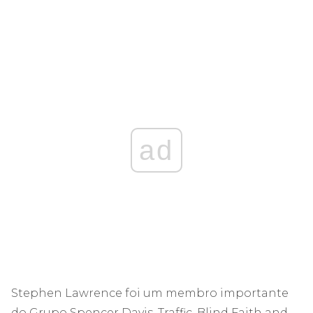
ad
Stephen Lawrence foi um membro importante
do Grupo Spencer Davis, Traffic, Blind Faith and