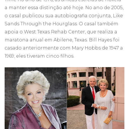
a manter essa distinção até hoje. No ano de 2005,
o casal publicou sua autobiografia conjunta, Like
Sands Through the Hourglass. O casal também
apoia o West Texas Rehab Center, que realiza a
maratona anual em Abilene, Texas. Bill Hayes foi
casado anteriormente com Mary Hobbs de 1947 a
1969; eles tiveram cinco filhos.