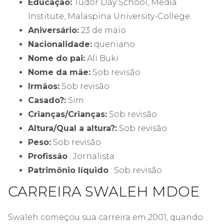
Educação:
Tudor Day School, Media
Institute, Malaspina University-College.
Aniversário:
23 de maio
Nacionalidade:
queniano
Nome do pai:
Ali Buki
Nome da mãe:
Sob revisão
Irmãos:
Sob revisão
Casado?:
Sim
Crianças/Crianças:
Sob revisão
Altura/Qual a altura?:
Sob revisão
Peso:
Sob revisão
Profissão
: Jornalista
Patrimônio líquido
: Sob revisão
CARREIRA SWALEH MDOE
Swaleh começou sua carreira em 2001, quando