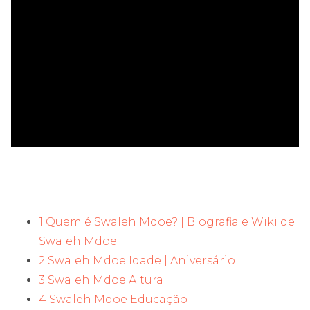
ad
1 Quem é Swaleh Mdoe? | Biografia e Wiki de
Swaleh Mdoe
2 Swaleh Mdoe Idade | Aniversário
3 Swaleh Mdoe Altura
4 Swaleh Mdoe Educação