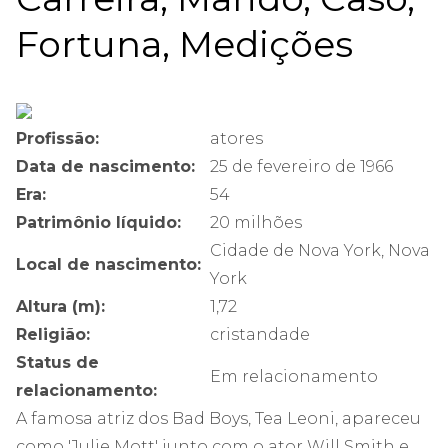
Fortuna, Medições
Profissão:
atores
Data de nascimento:
25 de fevereiro de 1966
Era:
54
Patrimônio líquido:
20 milhões
Cidade de Nova York, Nova
Local de nascimento:
York
Altura (m):
1,72
Religião:
cristandade
Status de
Em relacionamento
relacionamento:
A famosa atriz dos Bad Boys, Tea Leoni, apareceu
como 'Julie Mott' junto com o ator Will Smith e