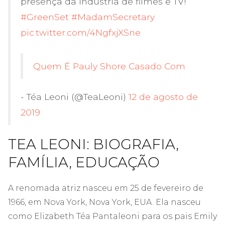
presença da indústria de filmes e TV!
#GreenSet
#MadamSecretary
pic.twitter.com/4NgfxjXSne
Quem É Pauly Shore Casado Com
- Téa Leoni (@TeaLeoni)
12 de agosto de
2019
TEA LEONI: BIOGRAFIA,
FAMÍLIA, EDUCAÇÃO
A renomada atriz nasceu em 25 de fevereiro de
1966, em Nova York, Nova York, EUA. Ela nasceu
como Elizabeth Téa Pantaleoni para os pais Emily