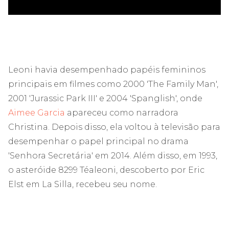
Leoni havia desempenhado papéis femininos
principais em filmes como 2000 'The Family Man',
2001 'Jurassic Park III' e 2004 'Spanglish', onde
Aimee Garcia
apareceu como narradora
Christina. Depois disso, ela voltou à televisão para
desempenhar o papel principal no drama
'Senhora Secretária' em 2014. Além disso, em 1993,
o asteróide 8299 Téaleoni, descoberto por Eric
Elst em La Silla, recebeu seu nome.