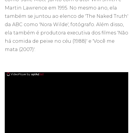
Martin Lawrence em 1995. No mesmo ano, ela
também se juntou ao elenco de 'The Naked Truth'
da ABC como 'Nora Wilde', fotógrafo. Além disso,
ela também é produtora executiva dos filmes 'Não
há comida de peixe no céu (1988)' e 'Você me
mata (2007)'.
ad