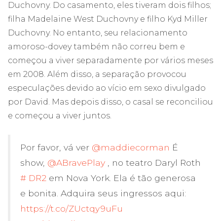
Duchovny. Do casamento, eles tiveram dois filhos;
filha Madelaine West Duchovny e filho Kyd Miller
Duchovny. No entanto, seu relacionamento
amoroso-dovey também não correu bem e
começou a viver separadamente por vários meses
em 2008. Além disso, a separação provocou
especulações devido ao vício em sexo divulgado
por David. Mas depois disso, o casal se reconciliou
e começou a viver juntos.
Por favor, vá ver
@maddiecorman
É
show,
@ABravePlay
, no teatro Daryl Roth
# DR2
em Nova York. Ela é tão generosa
e bonita. Adquira seus ingressos aqui:
https://t.co/ZUctqy9uFu