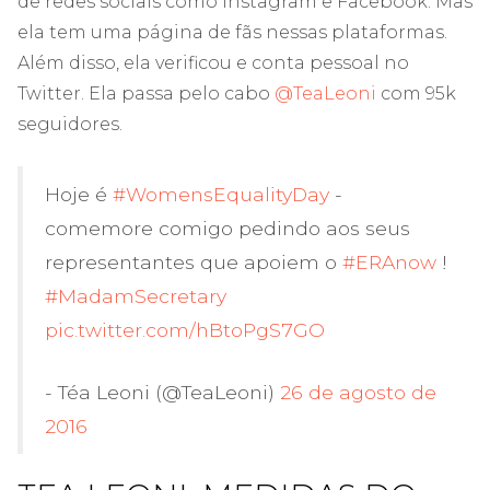
de redes sociais como Instagram e Facebook. Mas
ela tem uma página de fãs nessas plataformas.
Além disso, ela verificou e conta pessoal no
Twitter. Ela passa pelo cabo
@TeaLeoni
com 95k
seguidores.
Hoje é
#WomensEqualityDay
-
comemore comigo pedindo aos seus
representantes que apoiem o
#ERAnow
!
#MadamSecretary
pic.twitter.com/hBtoPgS7GO
- Téa Leoni (@TeaLeoni)
26 de agosto de
2016