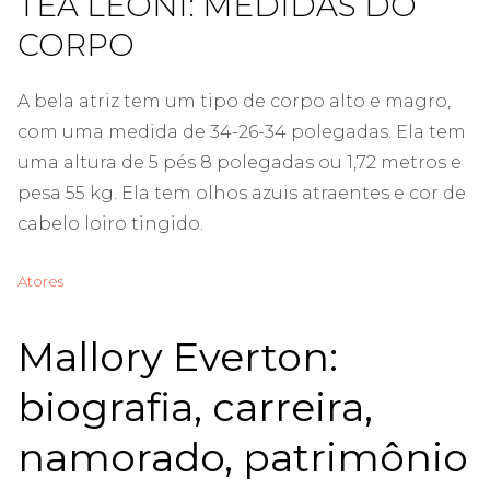
TEA LEONI: MEDIDAS DO
CORPO
A bela atriz tem um tipo de corpo alto e magro,
com uma medida de 34-26-34 polegadas. Ela tem
uma altura de 5 pés 8 polegadas ou 1,72 metros e
pesa 55 kg. Ela tem olhos azuis atraentes e cor de
cabelo loiro tingido.
Atores
Mallory Everton:
biografia, carreira,
namorado, patrimônio