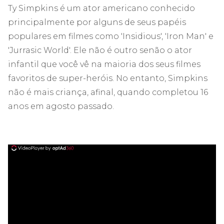
Ty Simpkins é um ator americano conhecido
principalmente por alguns de seus papéis
populares em filmes como 'Insidious', 'Iron Man' e
'Jurrasic World'. Ele não é outro senão o ator
infantil que você vê na maioria dos seus filmes
favoritos de super-heróis. No entanto, Simpkins
não é mais criança, afinal, quando completou 16
anos em agosto passado.
ad