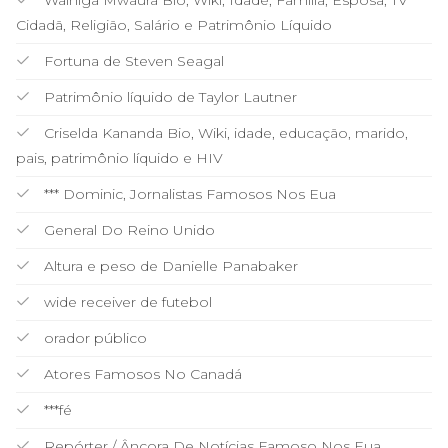
Cidadã, Religião, Salário e Patrimônio Líquido
Fortuna de Steven Seagal
Patrimônio líquido de Taylor Lautner
Criselda Kananda Bio, Wiki, idade, educação, marido,
pais, patrimônio líquido e HIV
*** Dominic, Jornalistas Famosos Nos Eua
General Do Reino Unido
Altura e peso de Danielle Panabaker
wide receiver de futebol
orador público
Atores Famosos No Canadá
***fé
Repórter / Âncora De Notícias Famoso Nos Eua