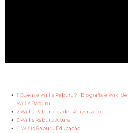
ad
1 Quem é Willis Raburu? | Biografia e Wiki de
Willis Raburu
2 Willis Raburu Idade | Aniversário
3 Willis Raburu Altura
4 Willis Raburu Educação