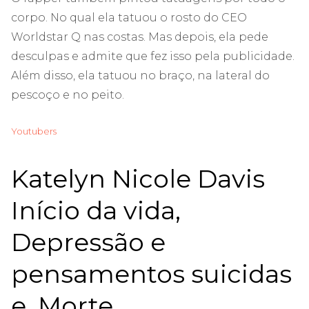
corpo. No qual ela tatuou o rosto do CEO
Worldstar Q nas costas. Mas depois, ela pede
desculpas e admite que fez isso pela publicidade.
Além disso, ela tatuou no braço, na lateral do
pescoço e no peito.
Youtubers
Katelyn Nicole Davis
Início da vida,
Depressão e
pensamentos suicidas
e, Morte