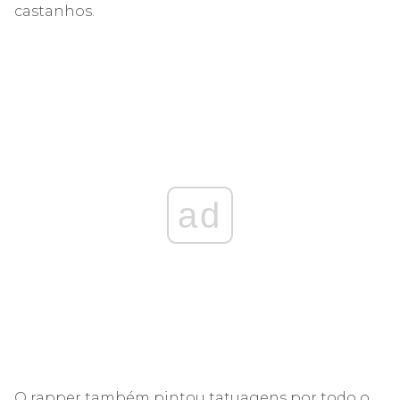
castanhos.
ad
O rapper também pintou tatuagens por todo o