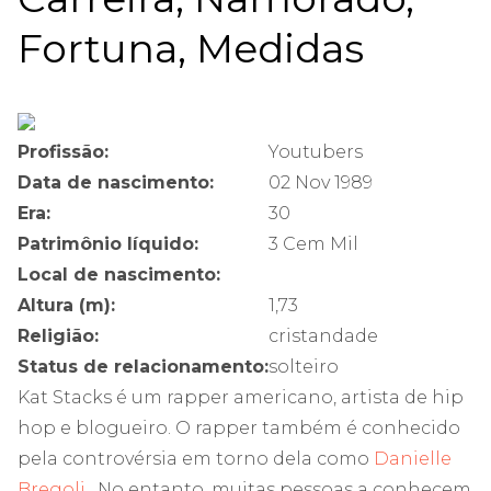
Fortuna, Medidas
Profissão:
Youtubers
Data de nascimento:
02 Nov 1989
Era:
30
Patrimônio líquido:
3 Cem Mil
Local de nascimento:
Altura (m):
1,73
Religião:
cristandade
Status de relacionamento:
solteiro
Kat Stacks é um rapper americano, artista de hip
hop e blogueiro. O rapper também é conhecido
pela controvérsia em torno dela como
Danielle
Bregoli
. No entanto, muitas pessoas a conhecem