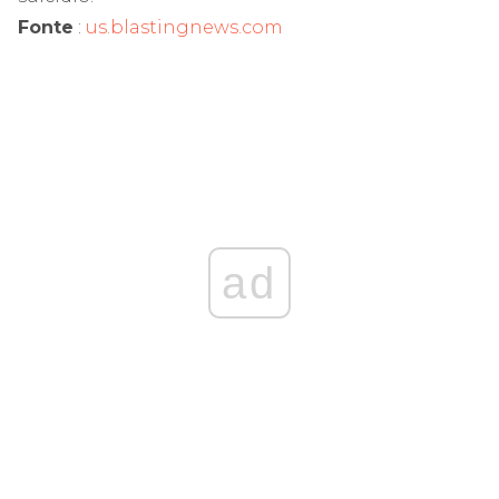
Fonte
:
us.blastingnews.com
ad