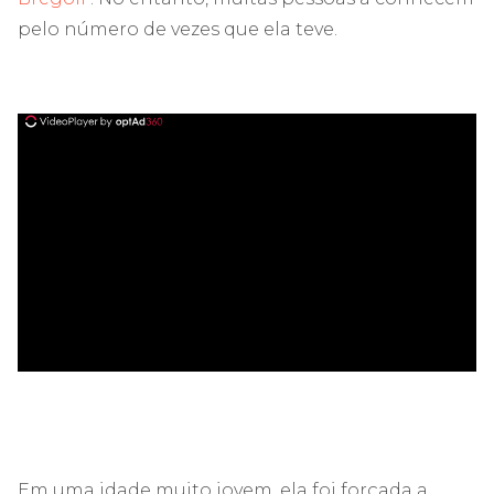
pelo número de vezes que ela teve.
ad
Em uma idade muito jovem, ela foi forçada a