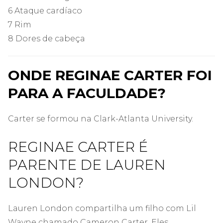
6 Ataque cardíaco
7 Rim
8 Dores de cabeça
ONDE REGINAE CARTER FOI
PARA A FACULDADE?
Carter se formou na Clark-Atlanta University.
REGINAE CARTER É
PARENTE DE LAUREN
LONDON?
Lauren London compartilha um filho com Lil
Wayne chamado Cameron Carter. Eles