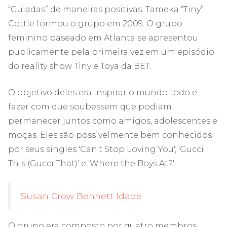
“Guiadas” de maneiras positivas. Tameka “Tiny”
Cottle formou o grupo em 2009. O grupo
feminino baseado em Atlanta se apresentou
publicamente pela primeira vez em um episódio
do reality show Tiny e Toya da BET.
O objetivo deles era inspirar o mundo todo e
fazer com que soubessem que podiam
permanecer juntos como amigos, adolescentes e
moças. Eles são possivelmente bem conhecidos
por seus singles 'Can't Stop Loving You', 'Gucci
This (Gucci That)' e 'Where the Boys At?'.
Susan Crow Bennett Idade
O grupo era composto por quatro membros