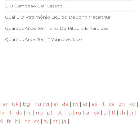
É O Campeão Cari Casado
Qual É O Patrimônio Líquido De John Macarthur
Quantos Anos Tem Tania De Pitbulls E Parolees
Quantos Anos Tem T Yanna Wallace
|
ar
|
uk
|
bg
|
hu
|
vi
|
el
|
da
|
iw
|
id
|
es
|
it
|
ca
|
zh
|
ko
|
lv
|
lt
|
de
|
nl
|
no
|
pl
|
pt
|
ro
|
ru
|
sr
|
sk
|
sl
|
tl
|
th
|
tr
|
fi
|
fr
|
hi
|
hr
|
cs
|
sv
|
et
|
ja
|