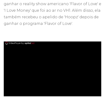
ganhar o reality show americano 'Flavor of Love' e
'I Love Money' que foi ao ar no VH1. Além disso, ela
também recebeu o apelido de 'Hoopz' depois de
ganhar o programa 'Flavor of Love'.
ad