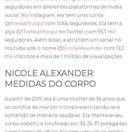
seguidores em diferentes plataformas de mídia
social. No Instagram, ela tem uma conta
@therealhoopz
com 506k seguidores. Ela tem a
alça
@TheRealHoopz
no Twitter, com 55,7 mil
seguidores. Além disso, a atriz tem um canal no
Youtube sob o nome
@NicoleAlexander
com 12,2
mil inscritos e mais de 1 milhão de visualizações.
NICOLE ALEXANDER:
MEDIDAS DO CORPO
A partir de 2019, ela é uma mulher de 36 anos que
se certifica de manter o corpo exercitando-se e
comendo de maneira saudável. Ela manteve seu
corpo esbelto e tonificado em 35-25-37 polegadas
e pesa cerca de 48 kg. Ela tem uma altura média